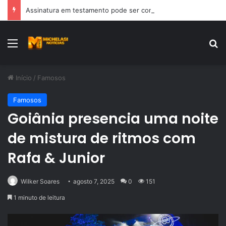
Assinatura em testamento pode ser contestada?
Menu
Pr
Início
/
Famosos
Famosos
Goiânia presencia uma noite
de mistura de ritmos com
Rafa & Junior
Wilker Soares
agosto 7, 2025
0
151
1 minuto de leitura