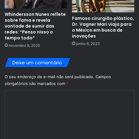
Whindersson Nunes reflete
Famoso cirurgião plástico,
sobre fama e revela
Dr. Vagner Mari viaja para
vontade de sumir das
o México em busca de
redes: “Penso nisso o
inovações
tempo todo”
junho 6, 2023
novembro 9, 2025
Deixe um comentário
O seu endereço de e-mail não será publicado.
Campos
obrigatórios são marcados com
*
C
o
m
e
n