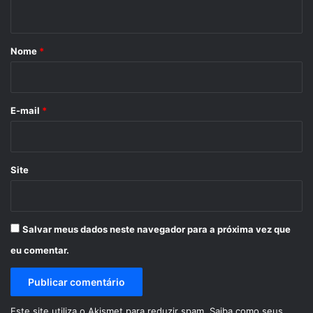
t
á
r
Nome
*
i
o
*
E-mail
*
Site
Salvar meus dados neste navegador para a próxima vez que
eu comentar.
Este site utiliza o Akismet para reduzir spam.
Saiba como seus