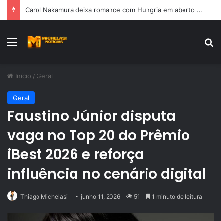
Carol Nakamura deixa romance com Hungria em aberto ao falar sobre vida amorosa
Menu
Pr
Início
/
Geral
Geral
Faustino Júnior disputa
vaga no Top 20 do Prêmio
iBest 2026 e reforça
influência no cenário digital
Thiago Michelasi
junho 11, 2026
51
1 minuto de leitura