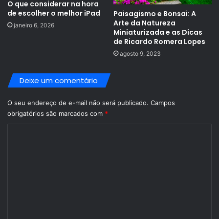
O que considerar na hora
de escolher o melhor iPad
Paisagismo e Bonsai: A
Arte da Natureza
janeiro 6, 2026
Miniaturizada e as Dicas
de Ricardo Romera Lopes
agosto 9, 2023
Deixe um comentário
O seu endereço de e-mail não será publicado.
Campos
obrigatórios são marcados com
*
C
o
m
e
n
t