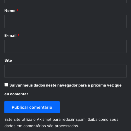
á
r
Nome
*
i
o
*
E-mail
*
Site
Salvar meus dados neste navegador para a próxima vez que
eu comentar.
Este site utiliza o Akismet para reduzir spam.
Saiba como seus
dados em comentários são processados
.