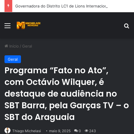
Governadora do Distrito LC1 de Lions Internacional, Silvia Nunes, recebe Prêmio Mérito Social 2026
Menu
Pr
Início
/
Geral
Geral
Programa “Fato no Ato”,
com Octávio Wilquer, é
destaque de audiência no
SBT Barra, pela Garças TV – o
SBT do Araguaia
Thiago Michelasi
maio 9, 2025
0
243