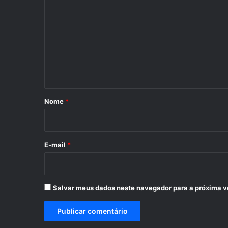
o
m
e
n
t
á
r
Nome
*
i
o
*
E-mail
*
Salvar meus dados neste navegador para a próxima v