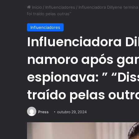
Início
/
Influenciadores
/
Influenciadora Dillyene termin
foi traído pelas outras”
Influenciadores
Influenciadora D
namoro após gan
espionava: ” “Di
traído pelas outr
Press
outubro 29, 2024