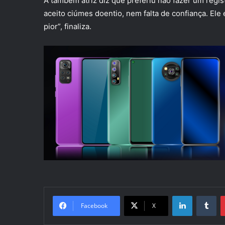
A também atriz diz que preferiu não fazer um regis
aceito ciúmes doentio, nem falta de confiança. Ele
pior”, finaliza.
Linkedin
Tu
Facebook
X