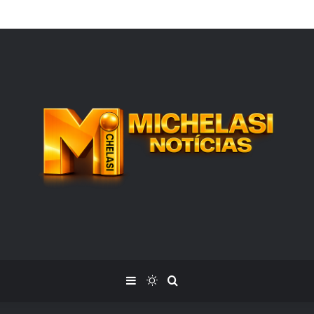
a deixa romance com Hungria em aberto ao falar sobre vida amorosa
Barra Lateral
Switch skin
Procurar por