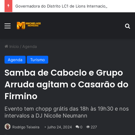
Governadora do Distrito LC1 de Lions Internacional, Silvia Nunes, recebe Prêmio Mérito Social 2026
Menu
Pr
Início
/
Agenda
Agenda
Turismo
Samba de Caboclo e Grupo
Arruda agitam o Casarão do
Firmino
Evento tem chopp grátis das 18h às 19h30 e nos
intervalos a DJ Nicolle Neumann
Rodrigo Teixeira
julho 24, 2024
0
227