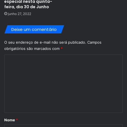
especial nesta quinta-
feira, dia 30 de Junho
junho 27, 2022
Deixe um comentário
O seu endereço de e-mail não será publicado.
Campos
obrigatórios são marcados com
*
C
o
m
e
n
t
á
r
Nome
*
i