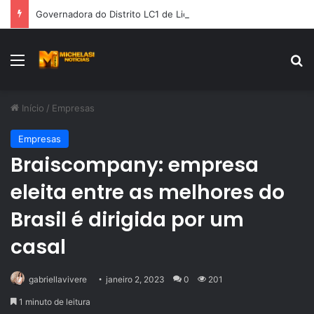
Governadora do Distrito LC1 de Lions Internacional, Silvia Nunes, recebe Prêmio Mérito Social 2026
Menu
Pr
Início
/
Empresas
Empresas
Braiscompany: empresa
eleita entre as melhores do
Brasil é dirigida por um
casal
gabriellavivere
janeiro 2, 2023
0
201
1 minuto de leitura