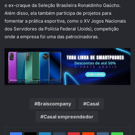
o ex-craque da Seleção Brasileira Ronaldinho Gaúcho.
Além disso, ela também participa de projetos para
fomentar a prática esportiva, como o XV Jogos Nacionais
dos Servidores da Polícia Federal (Joids), competição
onde a empresa foi uma das patrocinadoras.
Braiscompany
Casal
Casal empreendedor
Linkedin
Tumblr
Pinterest
Reddit
VK
Whats