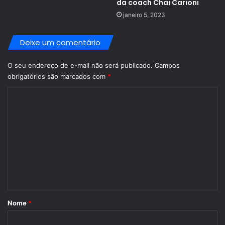
da coach Chai Carioni
janeiro 5, 2023
Deixe um comentário
O seu endereço de e-mail não será publicado.
Campos
obrigatórios são marcados com
*
C
o
m
e
n
t
á
r
Nome
*
i