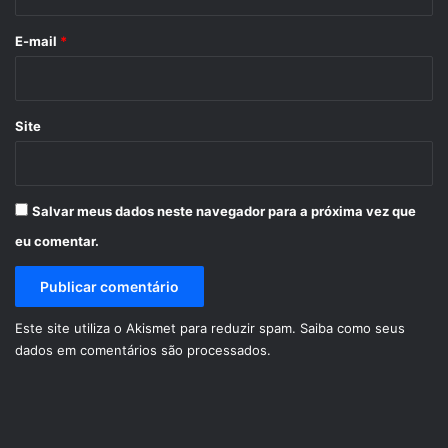
o
*
E-mail
*
Site
Salvar meus dados neste navegador para a próxima vez que
eu comentar.
Este site utiliza o Akismet para reduzir spam.
Saiba como seus
dados em comentários são processados
.