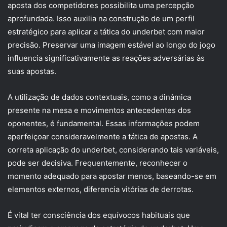
aposta dos competidores possibilita uma percepção
aprofundada. Isso auxilia na construção de um perfil
estratégico para aplicar a tática do underbet com maior
precisão. Preservar uma imagem estável ao longo do jogo
influencia significativamente as reações adversárias às
suas apostas.
A utilização de dados contextuais, como a dinâmica
presente na mesa e movimentos antecedentes dos
oponentes, é fundamental. Essas informações podem
aperfeiçoar consideravelmente a tática de apostas. A
correta aplicação do underbet, considerando tais variáveis,
pode ser decisiva. Frequentemente, reconhecer o
momento adequado para apostar menos, baseando-se em
elementos externos, diferencia vitórias de derrotas.
É vital ter consciência dos equívocos habituais que