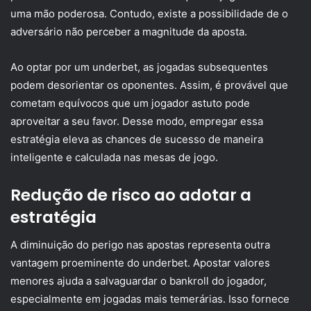
uma mão poderosa. Contudo, existe a possibilidade de o
adversário não perceber a magnitude da aposta.
Ao optar por um underbet, as jogadas subsequentes
podem desorientar os oponentes. Assim, é provável que
cometam equívocos que um jogador astuto pode
aproveitar a seu favor. Desse modo, empregar essa
estratégia eleva as chances de sucesso de maneira
inteligente e calculada nas mesas de jogo.
Redução de risco ao adotar a
estratégia
A diminuição do perigo nas apostas representa outra
vantagem proeminente do underbet. Apostar valores
menores ajuda a salvaguardar o bankroll do jogador,
especialmente em jogadas mais temerárias. Isso fornece