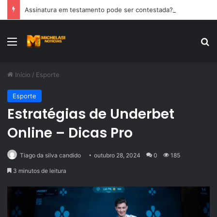
Assinatura em testamento pode ser contestada?
Menu
Pr
Início
/
Esporte
Esporte
Estratégias de Underbet
Online – Dicas Pro
Tiago da silva candido
outubro 28, 2024
0
185
3 minutos de leitura