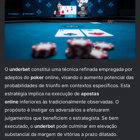
O
underbet
constitui uma técnica refinada empregada por
adeptos do
poker
online, visando o aumento potencial das
probabilidades de triunfo em contextos específicos. Esta
estratégia implica na execução de
apostas
online
inferiores às tradicionalmente observadas. O
propósito é instigar os adversários a efetuarem
julgamentos que beneficiem o estrategista. Se bem
executado, o
underbet
pode culminar em elevação
substancial da margem de vitórias a prazo dilatado.