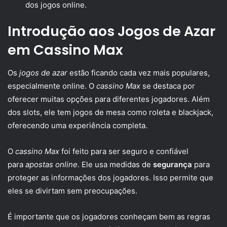
dos jogos online.
Introdução aos Jogos de Azar
em Cassino Max
Os
jogos de azar
estão ficando cada vez mais populares,
especialmente online. O
cassino Max
se destaca por
oferecer muitas opções para diferentes jogadores. Além
dos slots, ele tem jogos de mesa como roleta e blackjack,
oferecendo uma experiência completa.
O
cassino Max
foi feito para ser seguro e confiável
para
apostas online
. Ele usa medidas de
segurança
para
proteger as informações dos jogadores. Isso permite que
eles se divirtam sem preocupações.
É importante que os jogadores conheçam bem as regras