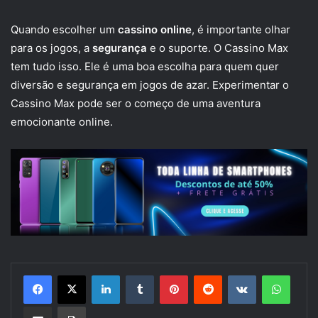
Quando escolher um
cassino online
, é importante olhar
para os jogos, a
segurança
e o suporte. O Cassino Max
tem tudo isso. Ele é uma boa escolha para quem quer
diversão e segurança em jogos de azar. Experimentar o
Cassino Max pode ser o começo de uma aventura
emocionante online.
Linkedin
Tumblr
Pinterest
Reddit
VK
Whats
Compartilhar via e-mail
Imprimir