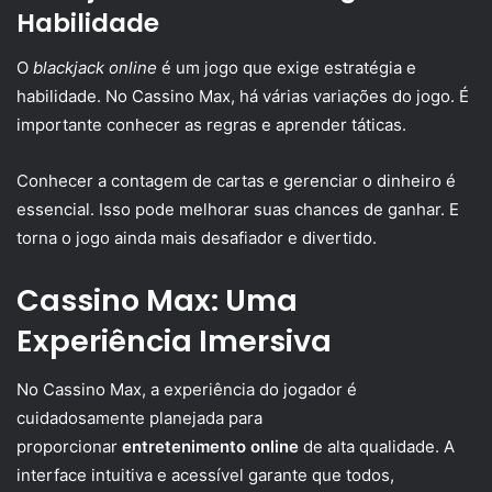
Habilidade
O
blackjack online
é um jogo que exige estratégia e
habilidade. No Cassino Max, há várias variações do jogo. É
importante conhecer as regras e aprender táticas.
Conhecer a contagem de cartas e gerenciar o dinheiro é
essencial. Isso pode melhorar suas chances de ganhar. E
torna o jogo ainda mais desafiador e divertido.
Cassino Max: Uma
Experiência Imersiva
No Cassino Max, a experiência do jogador é
cuidadosamente planejada para
proporcionar
entretenimento online
de alta qualidade. A
interface intuitiva e acessível garante que todos,