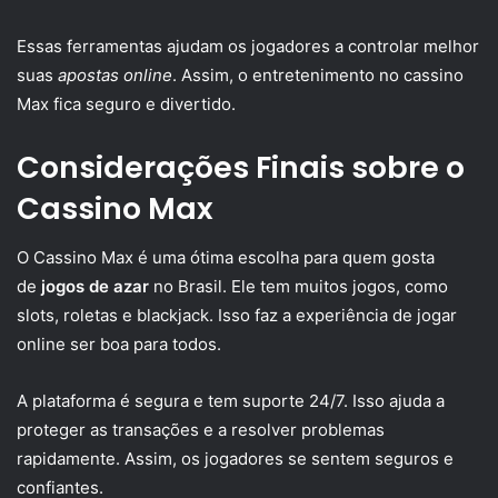
Essas ferramentas ajudam os jogadores a controlar melhor
suas
apostas online
. Assim, o entretenimento no cassino
Max fica seguro e divertido.
Considerações Finais sobre o
Cassino Max
O Cassino Max é uma ótima escolha para quem gosta
de
jogos de azar
no Brasil. Ele tem muitos jogos, como
slots, roletas e blackjack. Isso faz a experiência de jogar
online ser boa para todos.
A plataforma é segura e tem suporte 24/7. Isso ajuda a
proteger as transações e a resolver problemas
rapidamente. Assim, os jogadores se sentem seguros e
confiantes.