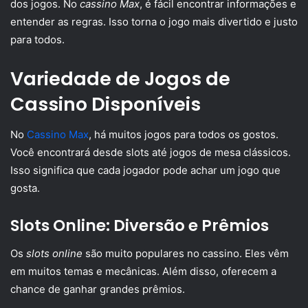
dos jogos. No
cassino Max
, é fácil encontrar informações e
entender as regras. Isso torna o jogo mais divertido e justo
para todos.
Variedade de Jogos de
Cassino Disponíveis
No
Cassino Max
, há muitos jogos para todos os gostos.
Você encontrará desde slots até jogos de mesa clássicos.
Isso significa que cada jogador pode achar um jogo que
gosta.
Slots Online: Diversão e Prêmios
Os
slots online
são muito populares no cassino. Eles vêm
em muitos temas e mecânicas. Além disso, oferecem a
chance de ganhar grandes prêmios.