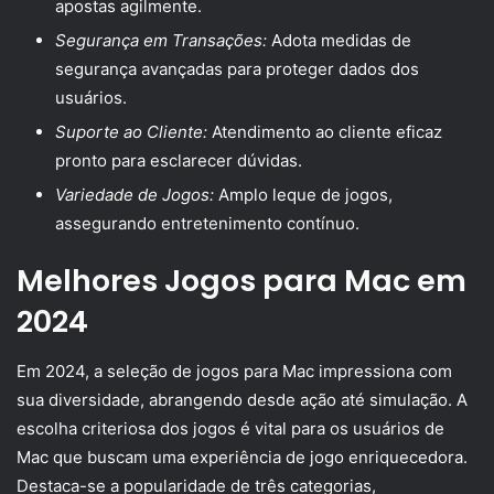
apostas agilmente.
Segurança em Transações:
Adota medidas de
segurança avançadas para proteger dados dos
usuários.
Suporte ao Cliente:
Atendimento ao cliente eficaz
pronto para esclarecer dúvidas.
Variedade de Jogos:
Amplo leque de jogos,
assegurando entretenimento contínuo.
Melhores Jogos para Mac em
2024
Em 2024, a seleção de jogos para Mac impressiona com
sua diversidade, abrangendo desde ação até simulação. A
escolha criteriosa dos jogos é vital para os usuários de
Mac que buscam uma experiência de jogo enriquecedora.
Destaca-se a popularidade de três categorias,