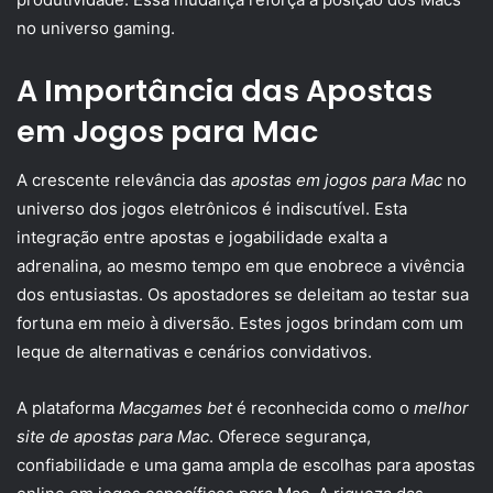
no universo gaming.
A Importância das Apostas
em Jogos para Mac
A crescente relevância das
apostas em jogos para Mac
no
universo dos jogos eletrônicos é indiscutível. Esta
integração entre apostas e jogabilidade exalta a
adrenalina, ao mesmo tempo em que enobrece a vivência
dos entusiastas. Os apostadores se deleitam ao testar sua
fortuna em meio à diversão. Estes jogos brindam com um
leque de alternativas e cenários convidativos.
A plataforma
Macgames bet
é reconhecida como o
melhor
site de apostas para Mac
. Oferece segurança,
confiabilidade e uma gama ampla de escolhas para apostas