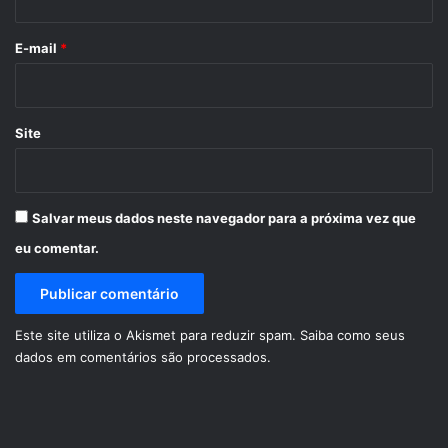
o
*
E-mail
*
Site
Salvar meus dados neste navegador para a próxima vez que
eu comentar.
Este site utiliza o Akismet para reduzir spam.
Saiba como seus
dados em comentários são processados
.