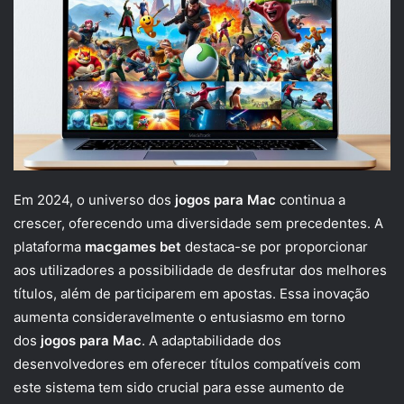
Em 2024, o universo dos
jogos para Mac
continua a
crescer, oferecendo uma diversidade sem precedentes. A
plataforma
macgames bet
destaca-se por proporcionar
aos utilizadores a possibilidade de desfrutar dos melhores
títulos, além de participarem em apostas. Essa inovação
aumenta consideravelmente o entusiasmo em torno
dos
jogos para Mac
. A adaptabilidade dos
desenvolvedores em oferecer títulos compatíveis com
este sistema tem sido crucial para esse aumento de