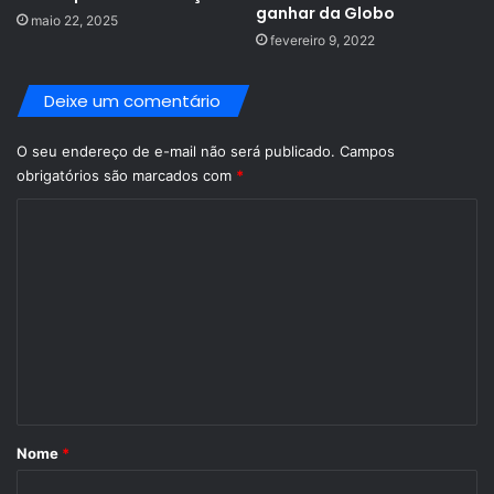
ganhar da Globo
maio 22, 2025
fevereiro 9, 2022
Deixe um comentário
O seu endereço de e-mail não será publicado.
Campos
obrigatórios são marcados com
*
C
o
m
e
n
t
á
r
Nome
*
i