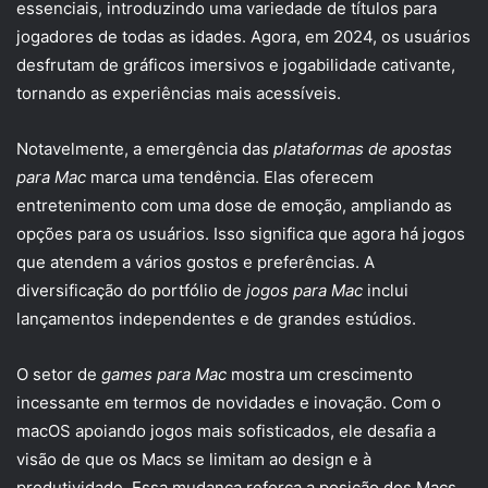
essenciais, introduzindo uma variedade de títulos para
jogadores de todas as idades. Agora, em 2024, os usuários
desfrutam de gráficos imersivos e jogabilidade cativante,
tornando as experiências mais acessíveis.
Notavelmente, a emergência das
plataformas de apostas
para Mac
marca uma tendência. Elas oferecem
entretenimento com uma dose de emoção, ampliando as
opções para os usuários. Isso significa que agora há jogos
que atendem a vários gostos e preferências. A
diversificação do portfólio de
jogos para Mac
inclui
lançamentos independentes e de grandes estúdios.
O setor de
games para Mac
mostra um crescimento
incessante em termos de novidades e inovação. Com o
macOS apoiando jogos mais sofisticados, ele desafia a
visão de que os Macs se limitam ao design e à
produtividade. Essa mudança reforça a posição dos Macs