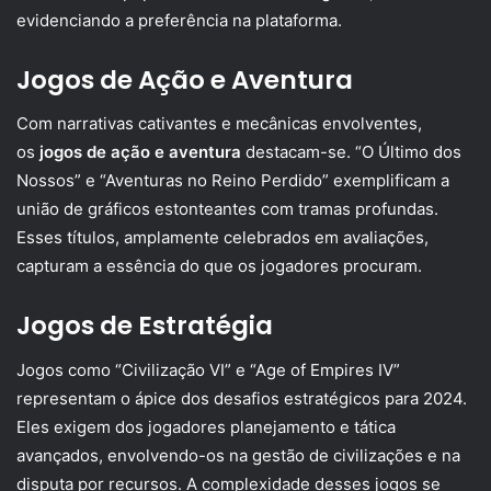
evidenciando a preferência na plataforma.
Jogos de Ação e Aventura
Com narrativas cativantes e mecânicas envolventes,
os
jogos de ação e aventura
destacam-se. “O Último dos
Nossos” e “Aventuras no Reino Perdido” exemplificam a
união de gráficos estonteantes com tramas profundas.
Esses títulos, amplamente celebrados em avaliações,
capturam a essência do que os jogadores procuram.
Jogos de Estratégia
Jogos como “Civilização VI” e “Age of Empires IV”
representam o ápice dos desafios estratégicos para 2024.
Eles exigem dos jogadores planejamento e tática
avançados, envolvendo-os na gestão de civilizações e na
disputa por recursos. A complexidade desses jogos se