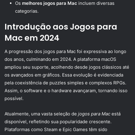
Os
melhores jogos para Mac
incluem diversas
categorias.
Introdução aos Jogos para
Mac em 2024
A progressão dos jogos para Mac foi expressiva ao longo
dos anos, culminando em 2024. A plataforma macOS
ampliou seu suporte, acolhendo desde jogos clássicos até
os avançados em gráficos. Essa evolução é evidenciada
pela coexistência de puzzles simples e complexos RPGs.
Assim, o software e o hardware avançaram, tornando isso
possível.
Atualmente, uma vasta seleção de
jogos para Mac
está
disponível, refletindo sua popularidade crescente.
Plataformas como Steam e Epic Games têm sido