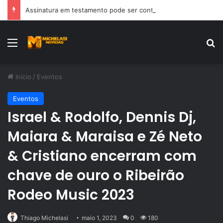
Assinatura em testamento pode ser contestada?
Menu
Pr
Início
/
Eventos
Eventos
Israel & Rodolfo, Dennis Dj,
Maiara & Maraisa e Zé Neto
& Cristiano encerram com
chave de ouro o Ribeirão
Rodeo Music 2023
Thiago Michelasi
maio 1, 2023
0
180