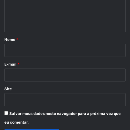
e
n
t
á
r
Nome
*
i
o
*
E-mail
*
Site
Salvar meus dados neste navegador para a próxima vez que
eu comentar.