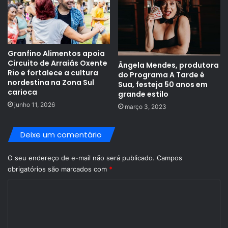
Granfino Alimentos apoia
Circuito de Arraiás Oxente
Ângela Mendes, produtora
Rio e fortalece a cultura
do Programa A Tarde é
nordestina na Zona Sul
Sua, festeja 50 anos em
carioca
grande estilo
junho 11, 2026
março 3, 2023
Deixe um comentário
O seu endereço de e-mail não será publicado.
Campos
obrigatórios são marcados com
*
C
o
m