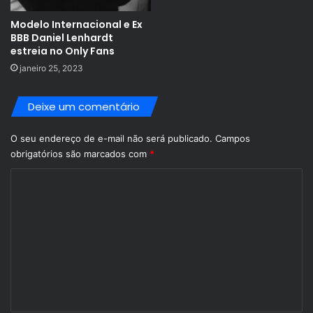
Modelo Internacional e Ex
BBB Daniel Lenhardt
estreia no Only Fans
janeiro 25, 2023
Deixe um comentário
O seu endereço de e-mail não será publicado.
Campos
obrigatórios são marcados com
*
C
o
m
e
n
t
á