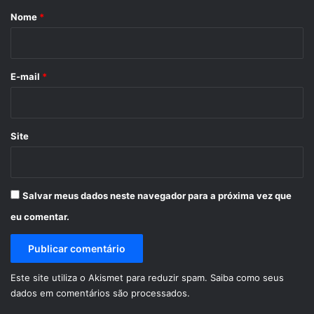
r
Nome
*
i
o
*
E-mail
*
Site
Salvar meus dados neste navegador para a próxima vez que
eu comentar.
Este site utiliza o Akismet para reduzir spam.
Saiba como seus
dados em comentários são processados
.