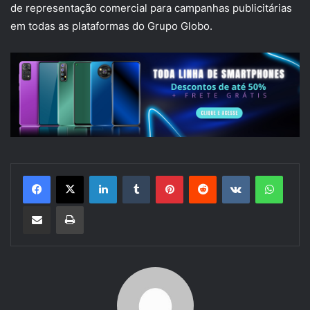
de representação comercial para campanhas publicitárias
em todas as plataformas do Grupo Globo.
Linkedin
Tumblr
Pinterest
Reddit
VK
Whats
Compartilhar via e-mail
Imprimir