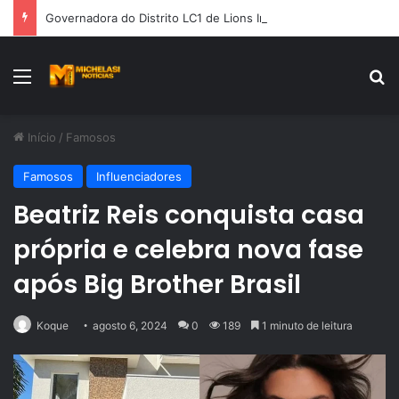
Governadora do Distrito LC1 de Lions Internacional, Silvia Nunes, recebe Prêmio Mérito Social 2026
Menu
Pr
Início
/
Famosos
Famosos
Influenciadores
Beatriz Reis conquista casa
própria e celebra nova fase
após Big Brother Brasil
Koque
agosto 6, 2024
0
189
1 minuto de leitura