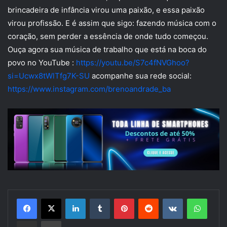
brincadeira de infância virou uma paixão, e essa paixão
virou profissão. E é assim que sigo: fazendo música com o
coração, sem perder a essência de onde tudo começou.
Ouça agora sua música de trabalho que está na boca do
povo no YouTube :
https://youtu.be/S7c4fNVGhoo?
si=Ucwx8tWlTfg7K-SU
acompanhe sua rede social:
https://www.instagram.com/brenoandrade_ba
Linkedin
Tumblr
Pinterest
Reddit
VK
Whats
Compartilhar via e-mail
Imprimir