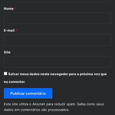
r
Nome
*
i
o
*
E-mail
*
Site
Salvar meus dados neste navegador para a próxima vez que
eu comentar.
Este site utiliza o Akismet para reduzir spam.
Saiba como seus
dados em comentários são processados
.