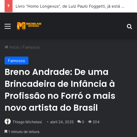
Livro “Homo Longevus”, de Luiz Paulo Foggetti, já está à venda na Amazon e propõe reflexão sobre uma sociedade mais longeva
Menu
Pr
Início
/
Famosos
Famosos
Breno Andrade: De uma
Brincadeira de Infância à
Profissão no Forró o mais
novo artista do Brasil
Thiago Michelasi
abril 24, 2025
0
204
1 minuto de leitura