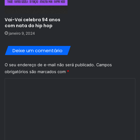
Vai-Vai celebra 94 anos
com nata do hip hop
janeiro 9, 2024
Deixe um comentário
O seu endereço de e-mail não será publicado.
Campos
obrigatórios são marcados com
*
C
o
m
e
n
t
á