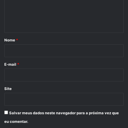
e
n
t
á
r
Nome
*
i
o
*
E-mail
*
Site
Salvar meus dados neste navegador para a próxima vez que
eu comentar.