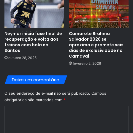
Neymar inicia fase final de
Camarote Brahma
recuperação e volta aos
Salvador 2026 se
treinos com bola no
aproxima e promete seis
Santos
dias de exclusividade no
Carnaval
outubro 28, 2025
fevereiro 2, 2026
Deixe um comentário
O seu endereço de e-mail não será publicado.
Campos
obrigatórios são marcados com
*
C
o
m