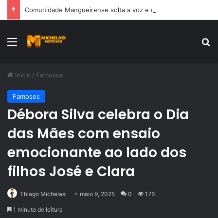
Comunidade Mangueirense solta a voz e classifica o samba 3 para a próxima fase
Menu
Pr
Início
/
Famosos
Famosos
Débora Silva celebra o Dia
das Mães com ensaio
emocionante ao lado dos
filhos José e Clara
Thiago Michelasi
maio 9, 2025
0
176
1 minuto de leitura