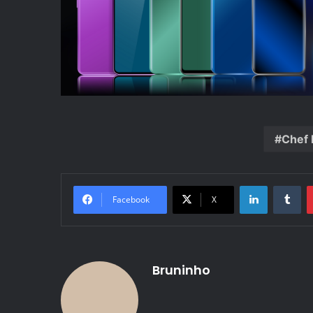
Chef 
Linkedin
Tu
Facebook
X
Bruninho