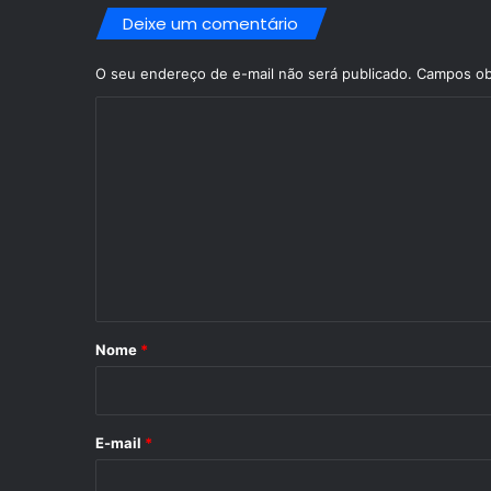
Deixe um comentário
O seu endereço de e-mail não será publicado.
Campos ob
C
o
m
e
n
t
á
r
Nome
*
i
o
*
E-mail
*