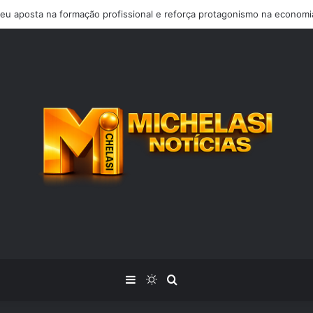
o Distrito LC1 de Lions Internacional, Silvia Nunes, recebe Prêmio Mér
Barra Lateral
Switch skin
Procurar por