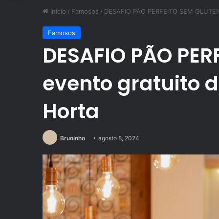
Início
/
Famosos
/
DESAFIO PÃO PERFEITO SEM GLÚTEN: 
Famosos
DESAFIO PÃO PER
evento gratuito 
Horta
Bruninho
agosto 8, 2024