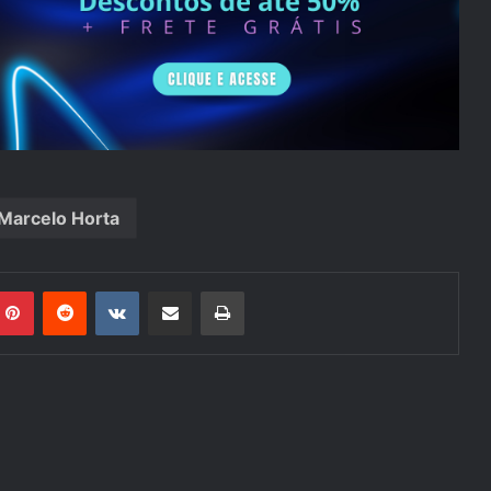
Marcelo Horta
mblr
Pinterest
Reddit
VK
Compartilhar via e-mail
Imprimir