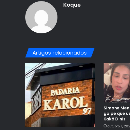
Koque
Artigos relacionados
Simone Mend
golpe que u
Kaká Diniz
outubro 1, 20