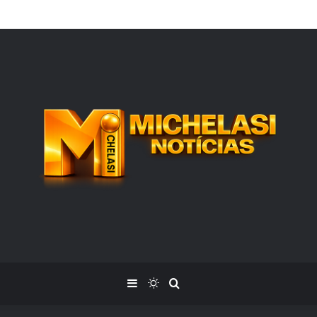
o Distrito LC1 de Lions Internacional, Silvia Nunes, recebe Prêmio Mér
Barra Lateral
Switch skin
Procurar por