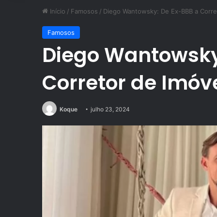
Início
/
Famosos
/
Diego Wantowsky: De Ex-BBB a Corre
Famosos
Diego Wantowsky
Corretor de Imóv
Koque
julho 23, 2024