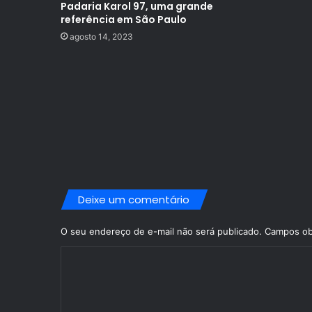
Padaria Karol 97, uma grande
referência em São Paulo
agosto 14, 2023
Deixe um comentário
O seu endereço de e-mail não será publicado.
Campos ob
C
o
m