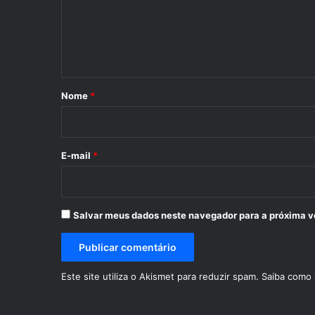
e
n
t
á
r
Nome
*
i
o
*
E-mail
*
Salvar meus dados neste navegador para a próxima v
Este site utiliza o Akismet para reduzir spam.
Saiba como