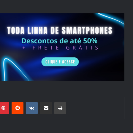
mblr
Pinterest
Reddit
VK
Compartilhar via e-mail
Imprimir