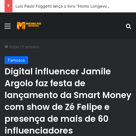
Luiz Paulo Foggetti lança o livro “Homo Longevus” e propõe um debate sobre os desafios de uma sociedade cada vez mais longeva
Menu
Pr
Início
/
Famosos
Famosos
Digital influencer Jamile
Argolo faz festa de
lançamento da Smart Money
com show de Zé Felipe e
presença de mais de 60
influenciadores