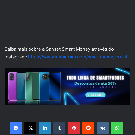
Saiba mais sobre a Sanset Smart Money através do
Instagram:
https://www.instagram.com/smartmoney.brasil
Linkedin
Tumblr
Pinterest
Reddit
VK
Whats
Compartilhar via e-mail
Imprimir