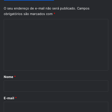
O seu endereço de e-mail não será publicado.
Campos
obrigatórios são marcados com
*
C
o
m
e
n
t
á
r
Nome
*
i
o
*
E-mail
*