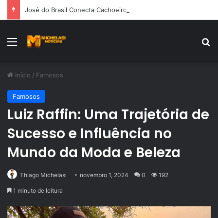
José do Brasil Conecta Cachoeiro de Itapemirim ao Maior Clube do País com a Parceria entre Café Campeão e Flamengo
Menu
Pr
Início
/
Famosos
Famosos
Luiz Raffin: Uma Trajetória de
Sucesso e Influência no
Mundo da Moda e Beleza
Thiago Michelasi
novembro 1, 2024
0
192
1 minuto de leitura