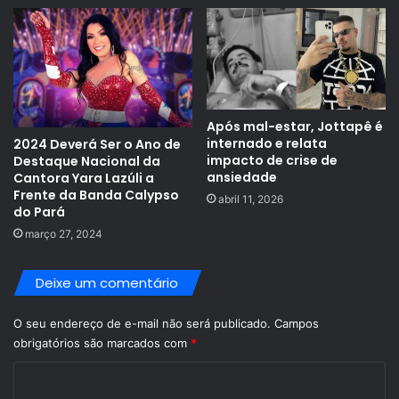
Após mal-estar, Jottapê é
internado e relata
2024 Deverá Ser o Ano de
impacto de crise de
Destaque Nacional da
ansiedade
Cantora Yara Lazúli a
Frente da Banda Calypso
abril 11, 2026
do Pará
março 27, 2024
Deixe um comentário
O seu endereço de e-mail não será publicado.
Campos
obrigatórios são marcados com
*
C