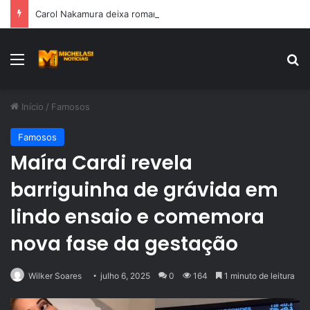
Carol Nakamura deixa romance com Hungria em aberto ao falar sobre vida amorosa
Menu
Pr
Início
/
Famosos
Famosos
Maíra Cardi revela
barriguinha de grávida em
lindo ensaio e comemora
nova fase da gestação
Wilker Soares
julho 6, 2025
0
164
1 minuto de leitura