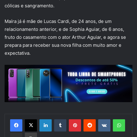
cólicas e sangramento.
Maíra já é mãe de Lucas Cardi, de 24 anos, de um
relacionamento anterior, e de Sophia Aguiar, de 6 anos,
fruto do casamento com o ator Arthur Aguiar, e agora se
prepara para receber sua nova filha com muito amor e
expectativa.
Linkedin
Tumblr
Pinterest
Reddit
VK
Whats
Compartilhar via e-mail
Imprimir