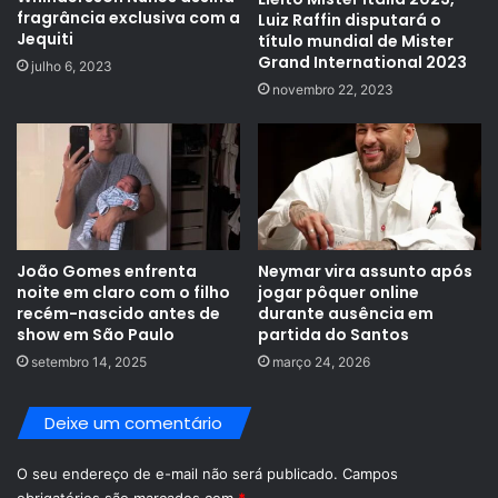
fragrância exclusiva com a
Luiz Raffin disputará o
Jequiti
título mundial de Mister
Grand International 2023
julho 6, 2023
novembro 22, 2023
João Gomes enfrenta
Neymar vira assunto após
noite em claro com o filho
jogar pôquer online
recém-nascido antes de
durante ausência em
show em São Paulo
partida do Santos
setembro 14, 2025
março 24, 2026
Deixe um comentário
O seu endereço de e-mail não será publicado.
Campos
obrigatórios são marcados com
*