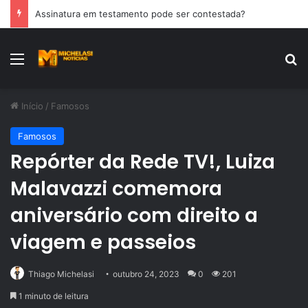
Assinatura em testamento pode ser contestada?
Menu
Pr
Início
/
Famosos
Famosos
Repórter da Rede TV!, Luiza
Malavazzi comemora
aniversário com direito a
viagem e passeios
Thiago Michelasi
outubro 24, 2023
0
201
1 minuto de leitura