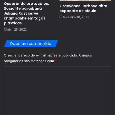
Quebrando protocolos,
Gracyanne Barbosa abre
Socialite paraibana
espacate de biquín
Juliana Rast serve
fevereiro 10, 2022
champanhe em taças
plásticas
abril 28, 2022
Deixe um comentário
O seu endereço de e-mail não será publicado.
Campos
obrigatórios são marcados com
*
C
o
m
e
n
t