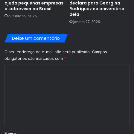
ajuda pequenas empresas
declara para Georgina
a sobreviver no Brasil
Rodríguez no aniversário
dela
outubro 29, 2025
janeiro 27, 2026
Deixe um comentário
O seu endereço de e-mail não será publicado.
Campos
obrigatórios são marcados com
*
C
o
m
e
n
t
á
r
Nome
*