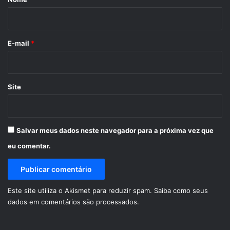
i
o
*
E-mail
*
Site
Salvar meus dados neste navegador para a próxima vez que
eu comentar.
Este site utiliza o Akismet para reduzir spam.
Saiba como seus
dados em comentários são processados
.