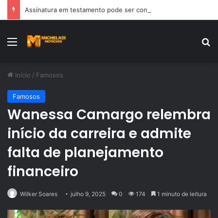
Assinatura em testamento pode ser contestada?
Menu
Pr
Início
/
Famosos
Famosos
Wanessa Camargo relembra
início da carreira e admite
falta de planejamento
financeiro
Wilker Soares
julho 9, 2025
0
174
1 minuto de leitura