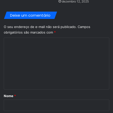
dezembro 12, 2025
Deixe um comentário
O seu endereço de e-mail não será publicado.
Campos
obrigatórios são marcados com
*
C
o
m
e
n
t
á
r
Nome
*
i
o