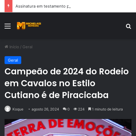
Assinatura em testamento pode ser contestada?
Menu
Pr
Início
/
Geral
Geral
Campeão de 2024 do Rodeio
em Cavalos no Estilo
Cutiano é de Piracicaba
Koque
agosto 26, 2024
0
224
1 minuto de leitura