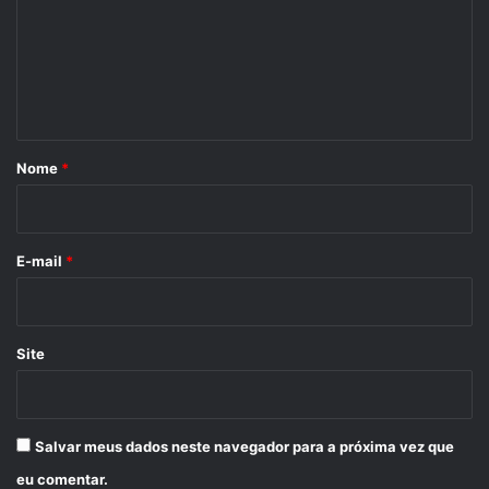
e
n
t
á
r
Nome
*
i
o
*
E-mail
*
Site
Salvar meus dados neste navegador para a próxima vez que
eu comentar.