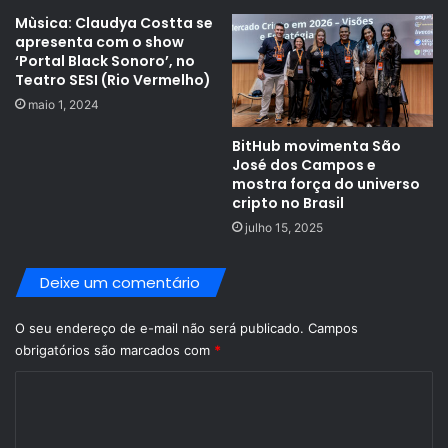
Mùsica: Claudya Costta se
apresenta com o show
‘Portal Black Sonoro’, no
Teatro SESI (Rio Vermelho)
maio 1, 2024
BitHub movimenta São
José dos Campos e
mostra força do universo
cripto no Brasil
julho 15, 2025
Deixe um comentário
O seu endereço de e-mail não será publicado.
Campos
obrigatórios são marcados com
*
C
o
m