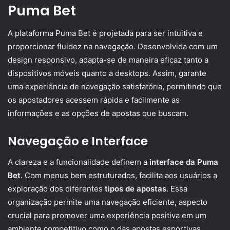
Puma Bet
A plataforma Puma Bet é projetada para ser intuitiva e
proporcionar fluidez na navegação. Desenvolvida com um
design responsivo, adapta-se de maneira eficaz tanto a
dispositivos móveis quanto a desktops. Assim, garante
uma experiência de navegação satisfatória, permitindo que
os apostadores acessem rápida e facilmente as
informações e as opções de apostas que buscam.
Navegação e Interface
A clareza e a funcionalidade definem a
interface da Puma
Bet
. Com menus bem estruturados, facilita aos usuários a
exploração dos diferentes
tipos de apostas
. Essa
organização permite uma navegação eficiente, aspecto
crucial para promover uma experiência positiva em um
ambiente competitivo como o das apostas esportivas