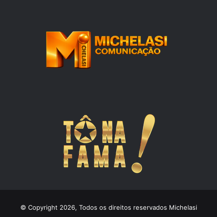
© Copyright 2026, Todos os direitos reservados Michelasi