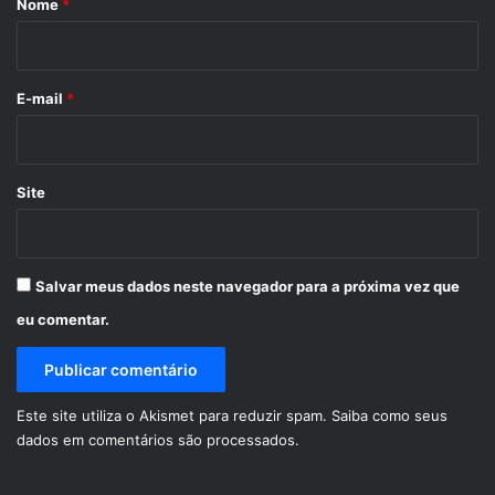
Nome
*
i
o
*
E-mail
*
Site
Salvar meus dados neste navegador para a próxima vez que
eu comentar.
Este site utiliza o Akismet para reduzir spam.
Saiba como seus
dados em comentários são processados
.