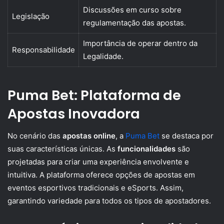
Discussões em curso sobre
Legislação
regulamentação das apostas.
Importância de operar dentro da
Responsabilidade
Legalidade.
Puma Bet: Plataforma de
Apostas Inovadora
No cenário das
apostas online
, a
Puma Bet
se destaca por
suas características únicas. As
funcionalidades
são
projetadas para criar uma experiência envolvente e
intuitiva. A plataforma oferece opções de apostas em
eventos esportivos tradicionais e eSports. Assim,
garantindo variedade para todos os tipos de apostadores.