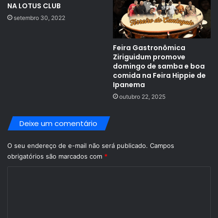
NA LOTUS CLUB
setembro 30, 2022
Feira Gastronômica
Ziriguidum promove
domingo de samba e boa
comida na Feira Hippie de
Ipanema
outubro 22, 2025
Deixe um comentário
O seu endereço de e-mail não será publicado.
Campos
obrigatórios são marcados com
*
C
o
m
e