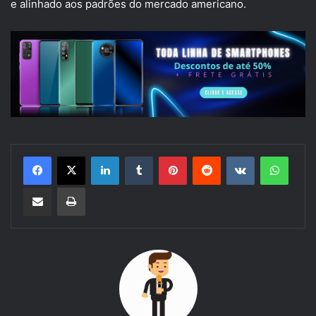
e alinhado aos padrões do mercado americano.
Linkedin
Tumblr
Pinterest
Reddit
VK
Whats
Compartilhar via e-mail
Imprimir