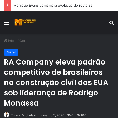
Monique Evans comemora evolução do rosto sete dias após cirurgia plástica
Menu
Pr
Início
/
Geral
Geral
RA Company eleva padrão
competitivo de brasileiros
na construção civil dos EUA
sob liderança de Rodrigo
Monassa
Thiago Michelasi
março 5, 2026
0
100