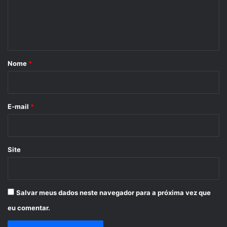
n
t
á
r
Nome
*
i
o
*
E-mail
*
Site
Salvar meus dados neste navegador para a próxima vez que
eu comentar.