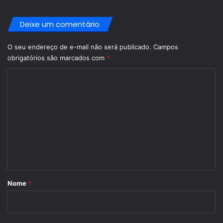
Deixe um comentário
O seu endereço de e-mail não será publicado.
Campos
obrigatórios são marcados com
*
C
o
m
e
n
t
á
r
Nome
*
i
o