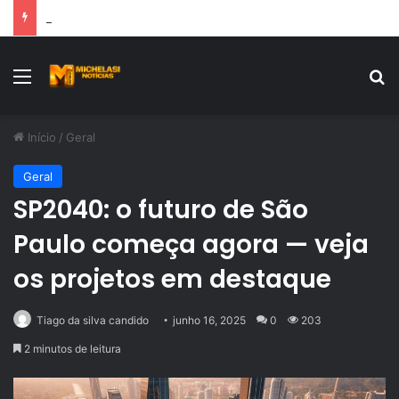
Igor Magalhães prestigia leilão de Neymar Jr. em noite de solidariedade em São Paulo
Menu
Pr
Início
/
Geral
Geral
SP2040: o futuro de São
Paulo começa agora — veja
os projetos em destaque
Tiago da silva candido
junho 16, 2025
0
203
2 minutos de leitura