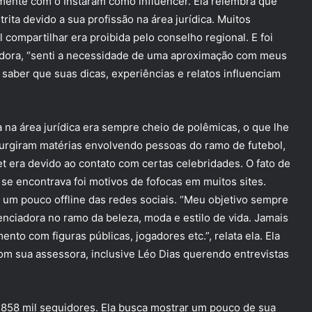
omente com o Instaram como influencer. Ela relembra que
ita devido a sua profissão na área jurídica. Muitos
compartilhar era proibida pelo conselho regional. E foi
adora, “senti a necessidade de uma aproximação com meus
 saber que suas dicas, experiências e relatos influenciam
 na área jurídica era sempre cheio de polêmicas, o que lhe
urgiram matérias envolvendo pessoas do ramo de futebol,
t era devido ao contato com certas celebridades. O fato de
e encontrava foi motivos de fofocas em muitos sites.
r um pouco offline das redes sociais. “Meu objetivo sempre
enciadora no ramo da beleza, moda e estilo de vida. Jamais
to com figuras públicas, jogadores etc.”, relata ela. Ela
com sua assessora, inclusive Léo Dias querendo entrevistas
858 mil seguidores. Ela busca mostrar um pouco de sua