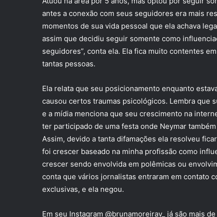
Atuou na área por 5 anos, mas optou por seguir s
antes a conexão com seus seguidores era mais restr
momentos de sua vida pessoal que ela achava legal 
assim que decidiu seguir somente como influenci
seguidores”, conta ela. Ela fica muito contentes em
tantas pessoas.
Ela relata que seu posicionamento enquanto estava
causou certos traumas psicológicos. Lembra que s
e a mídia menciona que seu crescimento na interne
ter participado de uma festa onde Neymar também s
Assim, devido a tanta difamações ela resolveu fica
foi crescer baseado na minha profissão como influ
crescer sendo envolvida em polêmicas ou envolvimen
conta que vários jornalistas entraram em contato 
exclusivas, e ela negou.
Em seu Instagram @brunamoreirav_ já são mais de 