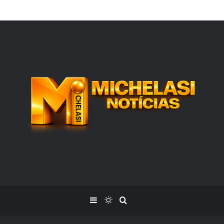
 Soares e Thiago Michelasi fazem cobertura exclusiva do Leilão do Ins
Barra Lateral
Switch skin
Procurar por