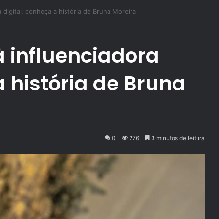
a digital: conheça a história de Bruna Moreira
à influenciadora
a história de Bruna
0
276
3 minutos de leitura