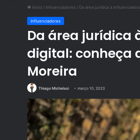
Início
/
Influenciadores
/
Da área jurídica à influenciador
Influenciadores
Da área jurídica 
digital: conheça 
Moreira
Thiago Michelasi
março 10, 2023