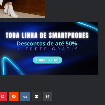
mblr
Pinterest
Reddit
VK
Compartilhar via e-mail
Imprimir