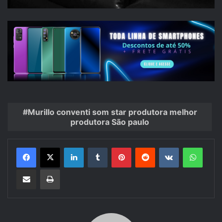
Murillo conventi som star produtora melhor
produtora São paulo
Linkedin
Tumblr
Pinterest
Reddit
VK
Whats
Compartilhar via e-mail
Imprimir