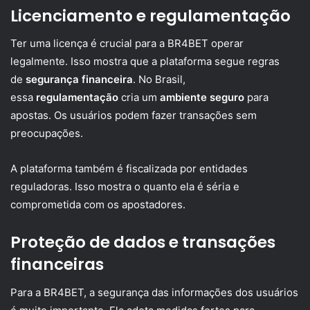
Licenciamento e regulamentação
Ter uma licença é crucial para a BR4BET operar
legalmente. Isso mostra que a plataforma segue regras
de
segurança financeira
. No Brasil,
essa
regulamentação
cria um
ambiente seguro
para
apostas. Os usuários podem fazer transações sem
preocupações.
A plataforma também é fiscalizada por entidades
reguladoras. Isso mostra o quanto ela é séria e
comprometida com os apostadores.
Proteção de dados e transações
financeiras
Para a BR4BET, a segurança das informações dos usuários