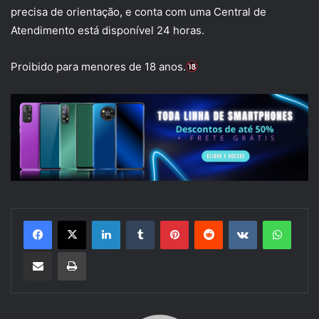
precisa de orientação, e conta com uma Central de
Atendimento está disponível 24 horas.
Proibido para menores de 18 anos.
Linkedin
Tumblr
Pinterest
Reddit
VK
Whats
Compartilhar via e-mail
Imprimir