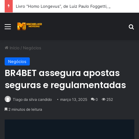
Livro “Homo Longevus”, de Luiz Paulo Foggetti, já está à venda na Amazon e propõe reflexão sobre uma sociedade mais longeva
Menu
Pr
Início
/
Negócios
Negócios
BR4BET assegura apostas
seguras e regulamentadas
Tiago da silva candido
março 13, 2025
0
252
2 minutos de leitura