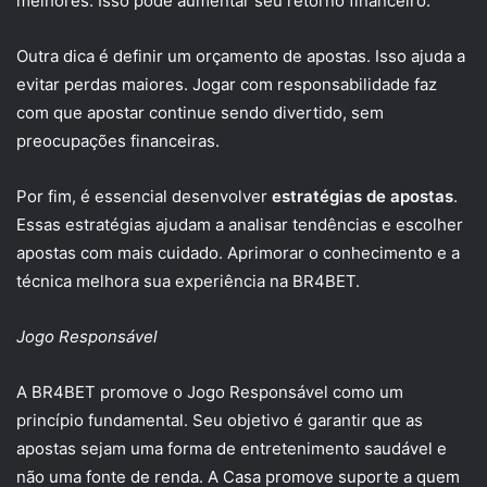
melhores. Isso pode aumentar seu retorno financeiro.
Outra dica é definir um orçamento de apostas. Isso ajuda a
evitar perdas maiores. Jogar com responsabilidade faz
com que apostar continue sendo divertido, sem
preocupações financeiras.
Por fim, é essencial desenvolver
estratégias de apostas
.
Essas estratégias ajudam a analisar tendências e escolher
apostas com mais cuidado. Aprimorar o conhecimento e a
técnica melhora sua experiência na BR4BET.
Jogo Responsável
A BR4BET promove o Jogo Responsável como um
princípio fundamental. Seu objetivo é garantir que as
apostas sejam uma forma de entretenimento saudável e
não uma fonte de renda. A Casa promove suporte a quem