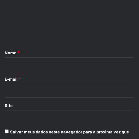
m
e
n
t
á
r
Nome
*
i
o
*
E-mail
*
Site
Salvar meus dados neste navegador para a próxima vez que