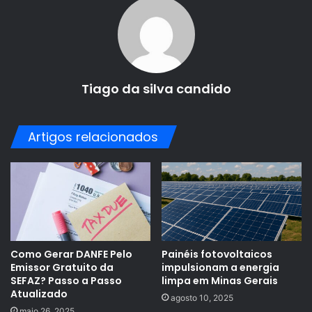
Tiago da silva candido
Artigos relacionados
Como Gerar DANFE Pelo
Painéis fotovoltaicos
Emissor Gratuito da
impulsionam a energia
SEFAZ? Passo a Passo
limpa em Minas Gerais
Atualizado
agosto 10, 2025
maio 26, 2025