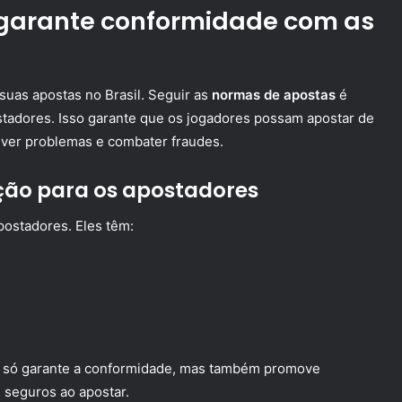
garante conformidade com as
uas apostas no Brasil. Seguir as
normas de apostas
é
stadores. Isso garante que os jogadores possam apostar de
lver problemas e combater fraudes.
ão para os apostadores
postadores. Eles têm:
ão só garante a conformidade, mas também promove
 seguros ao apostar.