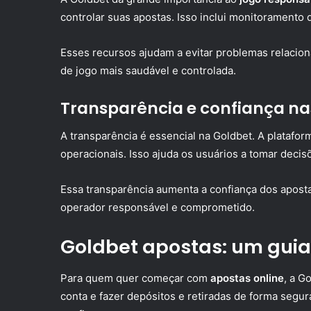
controlar suas apostas. Isso inclui monitoramento d
Esses recursos ajudam a evitar problemas relacio
de jogo mais saudável e controlada.
Transparência e confiança n
A transparência é essencial na Goldbet. A platafo
operacionais. Isso ajuda os usuários a tomar decis
Essa transparência aumenta a confiança dos apos
operador responsável e comprometido.
Goldbet apostas: um guia
Para quem quer começar com
apostas online
, a G
conta e fazer depósitos e retiradas de forma segu