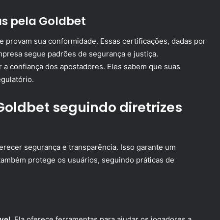
as pela Goldbet
ue provam sua conformidade. Essas certificações, dadas por
presa segue padrões de segurança e justiça.
ir a confiança dos apostadores. Eles sabem que suas
gulatório.
Goldbet seguindo diretrizes
erecer segurança e transparência. Isso garante um
 também protege os usuários, seguindo práticas de
vel
. Ela oferece ferramentas para ajudar os jogadores a