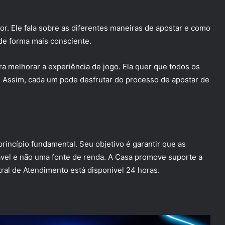
r. Ele fala sobre as diferentes maneiras de apostar e como
 de forma mais consciente.
a melhorar a experiência de jogo. Ela quer que todos os
Assim, cada um pode desfrutar do processo de apostar de
ncípio fundamental. Seu objetivo é garantir que as
vel e não uma fonte de renda. A Casa promove suporte a
ral de Atendimento está disponível 24 horas.