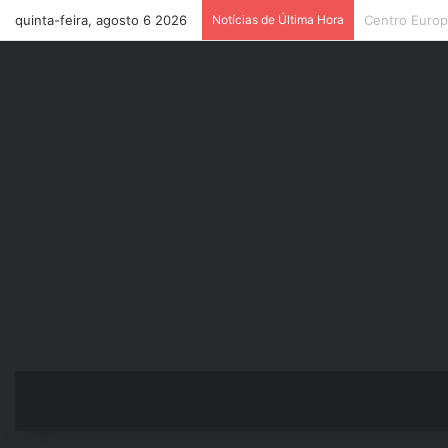
quinta-feira, agosto 6 2026
Notícias de Última Hora
Governadora d