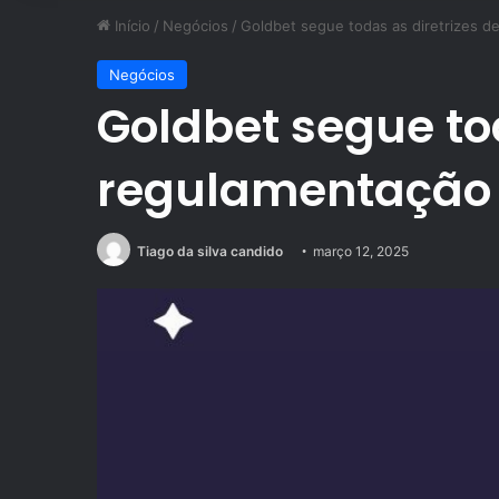
Início
/
Negócios
/
Goldbet segue todas as diretrizes d
Negócios
Goldbet segue tod
regulamentação 
Tiago da silva candido
março 12, 2025