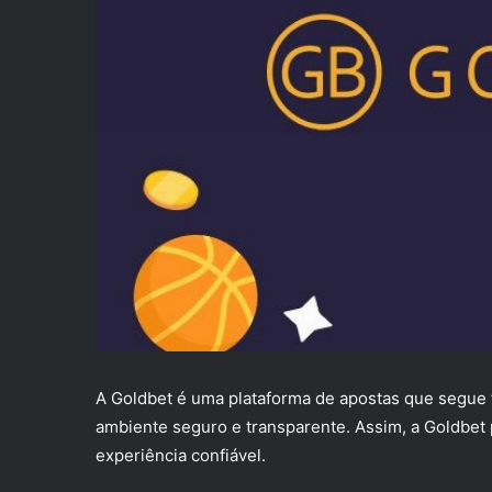
A Goldbet é uma plataforma de apostas que segue t
ambiente seguro e transparente. Assim, a Goldbet
experiência confiável.