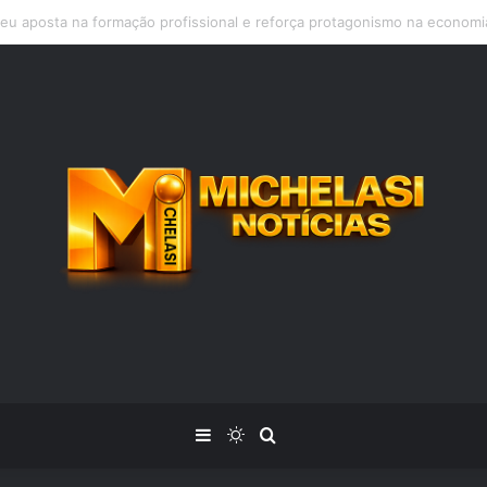
o Distrito LC1 de Lions Internacional, Silvia Nunes, recebe Prêmio Mér
Barra Lateral
Switch skin
Procurar por