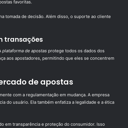
postas favoritas.
na tomada de decisão. Além disso, o suporte ao cliente
m transações
 A
plataforma de apostas
protege todos os dados dos
ança aos apostadores, permitindo que eles se concentrem
ercado de apostas
almente com a regulamentação em mudança. A empresa
ia do usuário. Ela também enfatiza a legalidade e a ética
o em transparência e proteção do consumidor. Isso