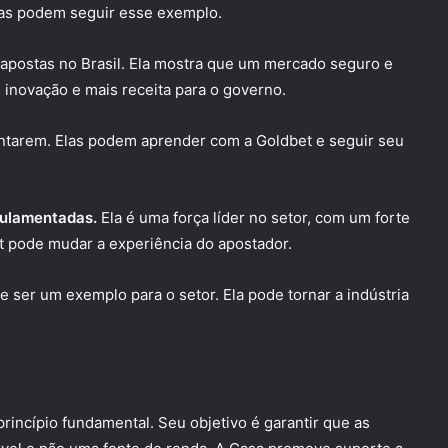
sas podem seguir esse exemplo.
s apostas no Brasil. Ela mostra que um mercado seguro e
 inovação e mais receita para o governo.
ntarem. Elas podem aprender com a Goldbet e seguir seu
gulamentadas.
Ela é uma força líder no setor, com um forte
t pode mudar a experiência do apostador.
e ser um exemplo para o setor. Ela pode tornar a indústria
ncípio fundamental. Seu objetivo é garantir que as