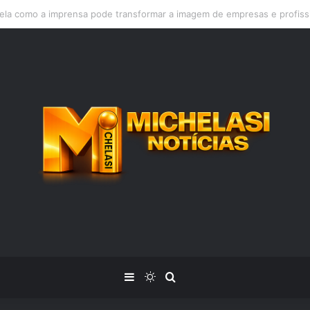
stamento pode ser contestada?
Barra Lateral
Switch skin
Procurar por