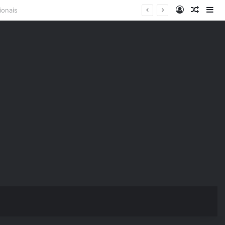
Entrar
Artigo 
Bar