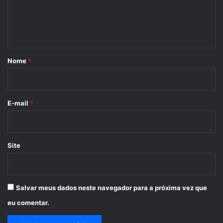
n
t
á
r
Nome
*
i
o
*
E-mail
*
Site
Salvar meus dados neste navegador para a próxima vez que
eu comentar.