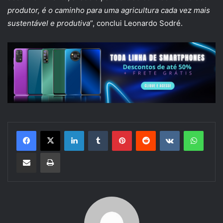
produtor, é o caminho para uma agricultura cada vez mais
sustentável e produtiva
”, conclui Leonardo Sodré.
Linkedin
Tumblr
Pinterest
Reddit
VK
Whats
Compartilhar via e-mail
Imprimir