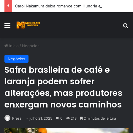
Carol Nakamura deixa romance com Hungria em aberto ao falar sobre vida amorosa
Menu
Pr
Início
/
Negócios
Negócios
Safra brasileira de café e
laranja podem sofrer
alterações, mas produtores
enxergam novos caminhos
Press
julho 21, 2025
0
218
2 minutos de leitura