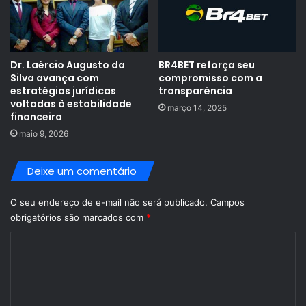
Dr. Laércio Augusto da
BR4BET reforça seu
Silva avança com
compromisso com a
estratégias jurídicas
transparência
voltadas à estabilidade
março 14, 2025
financeira
maio 9, 2026
Deixe um comentário
O seu endereço de e-mail não será publicado.
Campos
obrigatórios são marcados com
*
C
o
m
e