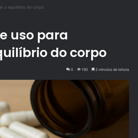
r o equilíbrio do corpo
 e uso para
quilíbrio do corpo
0
190
2 minutos de leitura