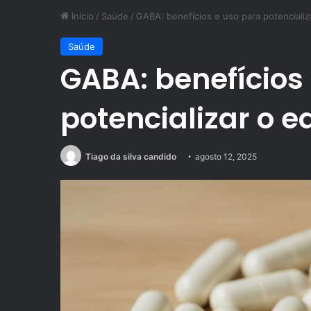
Início
/
Saúde
/
GABA: benefícios e uso para potencializa
Saúde
GABA: benefícios
potencializar o e
Tiago da silva candido
agosto 12, 2025