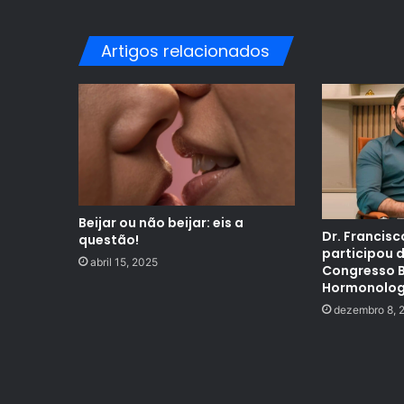
Artigos relacionados
Beijar ou não beijar: eis a
Dr. Francis
questão!
participou 
abril 15, 2025
Congresso B
Hormonolog
dezembro 8, 