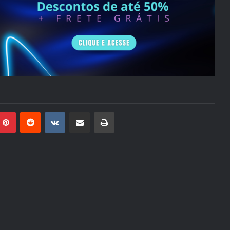
mblr
Pinterest
Reddit
VK
Compartilhar via e-mail
Imprimir