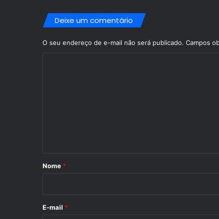
Deixe um comentário
O seu endereço de e-mail não será publicado.
Campos ob
C
o
m
e
n
t
á
r
Nome
*
i
o
*
E-mail
*