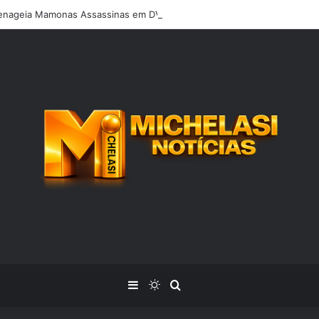
enageia Mamonas Assassinas em DVD gravado no Capital Moto Week
Barra Lateral
Switch skin
Procurar por