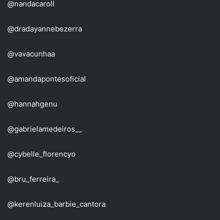
@nandacaroll
@dradayannebezerra
@vavacunhaa
@amandapontesoficial
@hannahgenu
@gabrielamedeiros__
@cybelle_florencyo
@bru_ferreira_
@kerenluiza_barbie_cantora