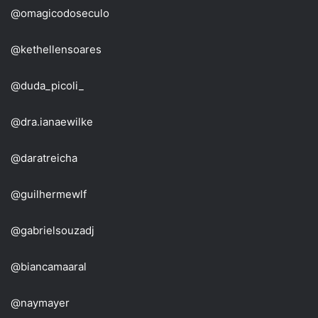
@omagicodoseculo
@kethellensoares
@duda_picoli_
@dra.ianaewilke
@daratreicha
@guilhermewlf
@gabrielsouzadj
@biancamaaral
@naymayer