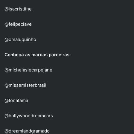
@isacristiine
@felipeclave
@omaluquinho
Conheça as marcas parceiras:
@michelasiecarpejane
@missemisterbrasil
@tonafama
@hollywooddreamcars
@dreamlandgramado