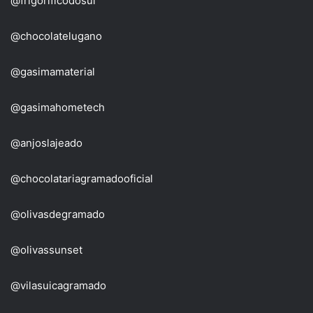
@frigorificodosul
@chocolatelugano
@gasimamaterial
@gasimahometech
@anjoslajeado
@chocolatariagramadooficial
@olivasdegramado
@olivassunset
@vilasuicagramado