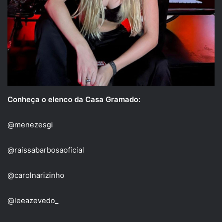
Conheça o elenco da Casa Gramado:
@menezesgi
@raissabarbosaoficial
@carolnarizinho
@leeazevedo_