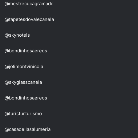
@mestrecucagramado
@tapetesdovalecanela
@skyhoteis
@bondinhosaereos
@jolimontvinicola
@skyglasscanela
@bondinhosaereos
@turisturturismo
@casadellasalumeria