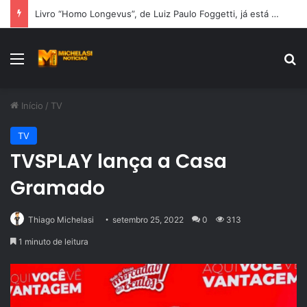
Livro “Homo Longevus”, de Luiz Paulo Foggetti, já está à venda na Amazon e propõe reflexão sobre uma sociedade mais longeva
Menu
Pr
Início
/
TV
TV
TVSPLAY lança a Casa
Gramado
Thiago Michelasi
setembro 25, 2022
0
313
1 minuto de leitura