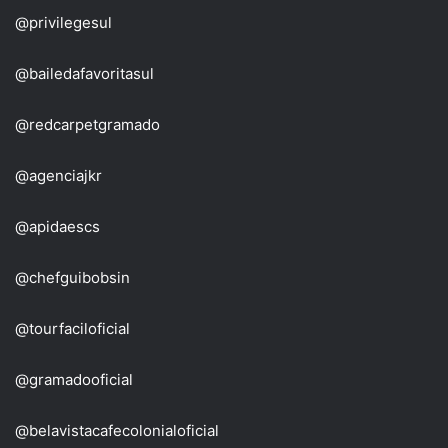
@privilegesul
@bailedafavoritasul
@redcarpetgramado
@agenciajkr
@apidaescs
@chefguibobsin
@tourfaciloficial
@gramadooficial
@belavistacafecolonialoficial