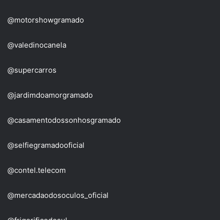
@motorshowgramado
@valedinocanela
@supercarros
@jardimdoamorgramado
@casamentodossonhosgramado
@selfiegramadooficial
@contel.telecom
@mercadaodosoculos_oficial