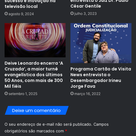
entrevista o Juiz Dr. Paulo
sucesso e inovação na
César Gentile
televisão local
julho 3, 2023
agosto 9, 2024
Deive Leonardo encerra ‘A
Programa Cartão de Visita
Cruzada’, a maior turnê
News entrevista o
evangelística dos últimos
Desembargador Irineu
50 Anos, com mais de 300
Jorge Fava
Mil fiéis
março 16, 2022
setembro 1, 2025
Deixe um comentário
O seu endereço de e-mail não será publicado.
Campos
obrigatórios são marcados com
*