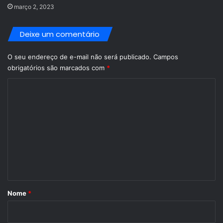
março 2, 2023
Deixe um comentário
O seu endereço de e-mail não será publicado.
Campos
obrigatórios são marcados com
*
C
o
m
e
n
t
á
r
Nome
*
i
o