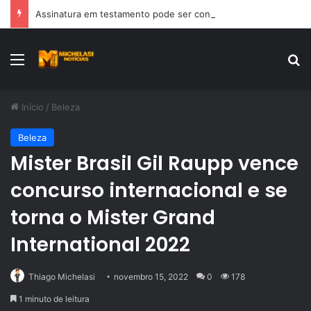
Assinatura em testamento pode ser contestada?
Menu
Pr
Início
/
Beleza
Beleza
Mister Brasil Gil Raupp vence
concurso internacional e se
torna o Mister Grand
International 2022
Thiago Michelasi
novembro 15, 2022
0
178
1 minuto de leitura