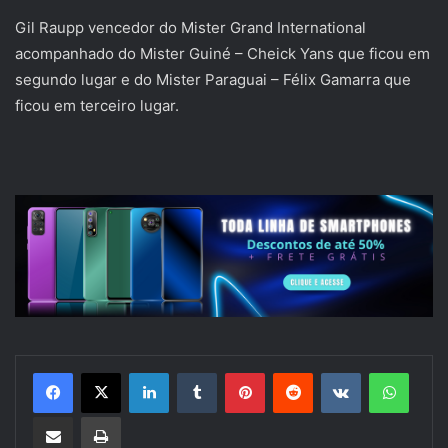
Gil Raupp vencedor do Mister Grand International
acompanhado do Mister Guiné – Cheick Yans que ficou em
segundo lugar e do Mister Paraguai – Félix Gamarra que
ficou em terceiro lugar.
Linkedin
Tumblr
Pinterest
Reddit
VK
Whats
Compartilhar via e-mail
Imprimir